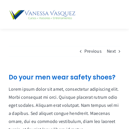
Skip
to
content
Previous
Next
Do your men wear safety shoes?
Lorem ipsum dolor sit amet, consectetur adipiscing elit.
Morbi consequat mi orci. Quisque placerat rutrum odio
eget sodales. Aliquam erat volutpat. Nam tempus vel mi
a dapibus. Sed aliquet congue hendrerit. Maecenas
ornare, dui eu commodo vestibulum, diam leo laoreet